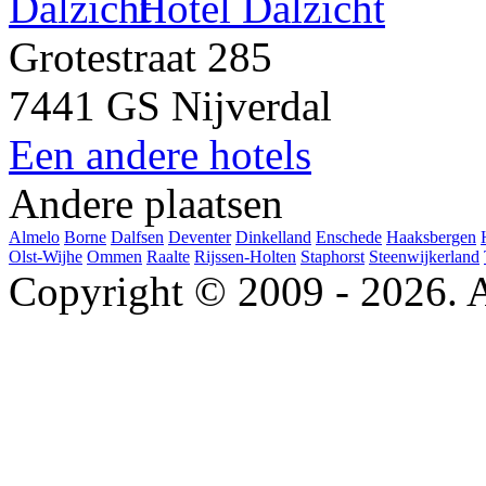
Hotel Dalzicht
Grotestraat 285
7441 GS Nijverdal
Een andere hotels
Andere plaatsen
Almelo
Borne
Dalfsen
Deventer
Dinkelland
Enschede
Haaksbergen
Olst-Wijhe
Ommen
Raalte
Rijssen-Holten
Staphorst
Steenwijkerland
Copyright © 2009 - 2026. A