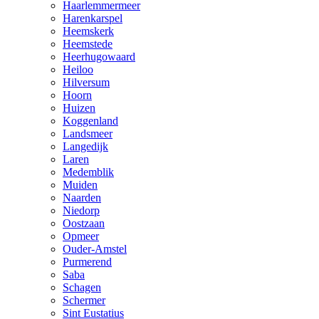
Haarlemmermeer
Harenkarspel
Heemskerk
Heemstede
Heerhugowaard
Heiloo
Hilversum
Hoorn
Huizen
Koggenland
Landsmeer
Langedijk
Laren
Medemblik
Muiden
Naarden
Niedorp
Oostzaan
Opmeer
Ouder-Amstel
Purmerend
Saba
Schagen
Schermer
Sint Eustatius