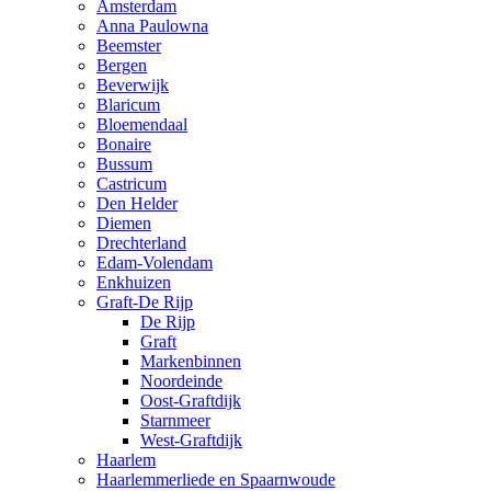
Amsterdam
Anna Paulowna
Beemster
Bergen
Beverwijk
Blaricum
Bloemendaal
Bonaire
Bussum
Castricum
Den Helder
Diemen
Drechterland
Edam-Volendam
Enkhuizen
Graft-De Rijp
De Rijp
Graft
Markenbinnen
Noordeinde
Oost-Graftdijk
Starnmeer
West-Graftdijk
Haarlem
Haarlemmerliede en Spaarnwoude