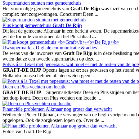
Supermarkten stunten met gemeentehuis
Het voormalige gemeentehuis van
Graft
-
De Rijp
was inzet van een b
complex met zorgwoningen. Concurrent Deen ...
Plus koopt gemeentehuis
Graft
-
De Rijp
Dit laat de gemeente Alkmaar in een bericht weten. De supermarktket
wil de formule voorkomen dat het Plus-filiaal
...
Uwsupermarkt - Digitale communicatie & acties
De wens van de inwoners van
Graft
-
De Rijp
is in deze beslissing m
weten dat ze een tweede supermarkten op deze ...
Potvis á la Texel met pepersaus: wat moet er met de resten van de po
GRAFT
-
DE RIJP
Opeens lagen ze er: zes potvissen op het strand
Hollandse musea hebben al laten weten geen ...
Deen en Plus vechten om locatie
GRAFT
-
DE RIJP
– Supermarktketens Deen en Plus strijden om he
het dorp komt. Deen en Plus vechten om locatie ...
Financiële problemen Alkmaar nog groter dan verwacht
Wethouder Pieter Dijkman, de vervanger van de begin vorige maand o
opgelopen. Ook de zorgkosten lopen op. Over de ...
Foto's van Graft-De Rijp