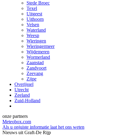
Stede Broec
Texel
Uitgeest
Uithoorn
Velsen
Waterland
Weesp
Wieringen
Wieringermeer
Wijdemeren
Wormerland
Zaanstad
Zandvoort
Zeevang
Zijpe
Overijssel
Utrecht
Zeeland
Zuid-Holland
onze partners
Meteobox.com
Als u onjuiste informatie laat het ons weten
Nieuws uit Graft-De Rijp