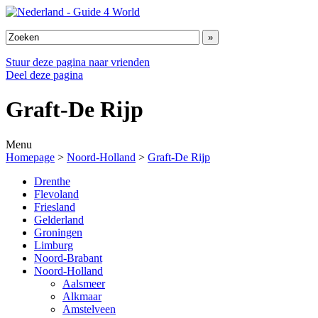
Stuur deze pagina naar vrienden
Deel deze pagina
Graft-De Rijp
Menu
Homepage
>
Noord-Holland
>
Graft-De Rijp
Drenthe
Flevoland
Friesland
Gelderland
Groningen
Limburg
Noord-Brabant
Noord-Holland
Aalsmeer
Alkmaar
Amstelveen