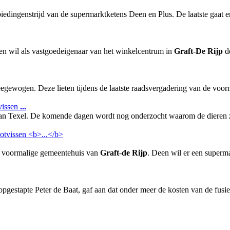
iedingenstrijd van de supermarktketens Deen en Plus. De laatste gaat
en wil als vastgoedeigenaar van het winkelcentrum in
Graft
-
De Rijp
de
eegewogen. Deze lieten tijdens de laatste raadsvergadering van de vo
tvissen
...
 van Texel. De komende dagen wordt nog onderzocht waarom de dieren z
t voormalige gemeentehuis van
Graft
-
de Rijp
. Deen wil er een superma
pgestapte Peter de Baat, gaf aan dat onder meer de kosten van de fus