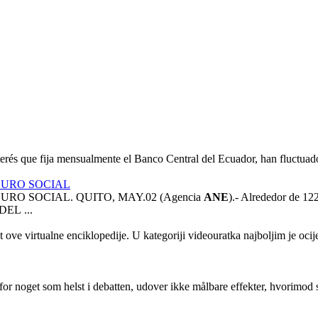
nterés que fija mensualmente el Banco Central del Ecuador, han fluctua
GURO SOCIAL
O SOCIAL. QUITO, MAY.02 (Agencia
ANE
).- Alrededor de 12
L ...
t ove virtualne enciklopedije. U kategoriji videouratka najboljim je ocij
 for noget som helst i debatten, udover ikke målbare effekter, hvorimod