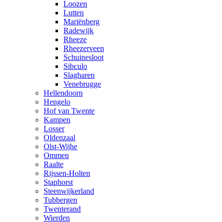
Loozen
Lutten
Mariënberg
Radewijk
Rheeze
Rheezerveen
Schuinesloot
Sibculo
Slagharen
Venebrugge
Hellendoorn
Hengelo
Hof van Twente
Kampen
Losser
Oldenzaal
Olst-Wijhe
Ommen
Raalte
Rijssen-Holten
Staphorst
Steenwijkerland
Tubbergen
Twenterand
Wierden