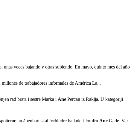
do, unas veces bajando y otras subiendo. En mayo, quinto mes del año
2 millones de trabajadores informales de América La...
enjen rad brata i sestre Marka i
Ane
Percan iz Raklja. U kategoriji
 spotterne nu åbenbart skal forhindre ballade i Jomfru
Ane
Gade. Var