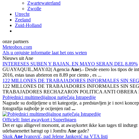
Zwartewaterland
Zwolle
Utrecht
Zeeland
Zuid-Holland
onze partners
Meteobox.com
Als u onjuiste informatie laat het ons weten
Nieuws uit Ane
INTERESES SUBEN Y BAJAN. EN MAYO SERAN DEL 8.89%
GUAYAQUIL,MAY.02( Agencia
Ane
).- Desde enero los tipos de i
2016, estas tasas abrieron en 8.89 por ciento , es ...
122 MILLONES DE TRABAJADORES INFORMALES SIN SE
122 MILLONES DE TRABAJADORES INFORMALES SIN SEGUR
TRABAJADORES RECHAZARON POLITICA ANTI OBRERA DE
Pobjednici multimedijalnog natječaja Istrapedije
Nagrade su dodijeljene u tri kategorije, a predstavljen je i novi koncep
fotografija najbolje je ocijenjen rad
...
Officielt: Intet awaykort i Superligaen
Det er sgu alligevel morsomt, at awaykortet ikke kan tages til indtægt
udebanenettet hængt op i Jomfru
Ane
gade?
Skok
Ane
Ivanović, pad Jelene Janković na VTA listi