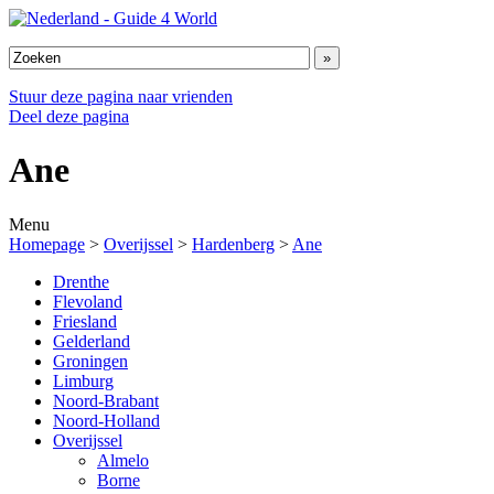
Stuur deze pagina naar vrienden
Deel deze pagina
Ane
Menu
Homepage
>
Overijssel
>
Hardenberg
>
Ane
Drenthe
Flevoland
Friesland
Gelderland
Groningen
Limburg
Noord-Brabant
Noord-Holland
Overijssel
Almelo
Borne