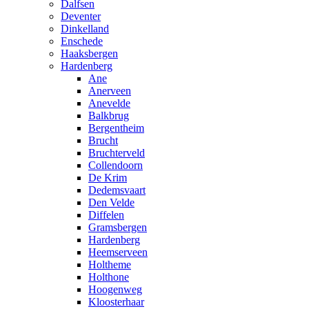
Dalfsen
Deventer
Dinkelland
Enschede
Haaksbergen
Hardenberg
Ane
Anerveen
Anevelde
Balkbrug
Bergentheim
Brucht
Bruchterveld
Collendoorn
De Krim
Dedemsvaart
Den Velde
Diffelen
Gramsbergen
Hardenberg
Heemserveen
Holtheme
Holthone
Hoogenweg
Kloosterhaar