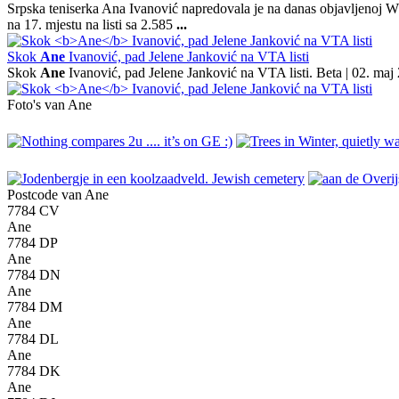
Srpska teniserka Ana Ivanović napredovala je na danas objavljenoj WTA l
na 17. mjestu na listi sa 2.585
...
Skok
Ane
Ivanović, pad Jelene Janković na VTA listi
Skok
Ane
Ivanović, pad Jelene Janković na VTA listi. Beta | 02. maj 2
Foto's van Ane
Postcode van Ane
7784 CV
Ane
7784 DP
Ane
7784 DN
Ane
7784 DM
Ane
7784 DL
Ane
7784 DK
Ane