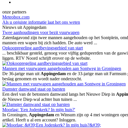
onze partners
Meteobox.com
Als u onjuiste informatie laat het ons weten
Nieuws uit Appingedam
Twee aanhoudingen voor bezit vuurwapen
Zaterdagavond zijn twee mannen aangehouden op het Sontplein, omdat
mannen een wapen bij zich hadden. De auto werd ...
Opkoopregeling aardbevingsgebied van start
... beschikbaar gesteld, genoeg voor vijftig gedupeerden van de gasw
liggen. RTV Noord schrijft erover op de website.
Mannen met vuurwapen aangehouden aan Sontweg in Groningen
De 36-jarige man uit
Appingedam
en de 33-jarige man uit Farmsum 
beslag genomen en wordt nader onderzocht.
Damster damwand staat op barsten
Een deel van de betonnen damwand langs het Nieuwe Diep in
Appi
de Nieuwe Diep-wal achter hun tuinen ...
Moorlag: 'Een Jodenkerk? In mijn huis?'
In Groningen,
Appingedam
en Winsum zijn op 4 mei woningen open w
artikel. Heeft u al een account? Inloggen.