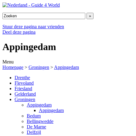
Stuur deze pagina naar vrienden
Deel deze pagina
Appingedam
Menu
Homepage
>
Groningen
>
Appingedam
Drenthe
Flevoland
Friesland
Gelderland
Groningen
Appingedam
Appingedam
Bedum
Bellingwedde
De Marne
Delfzijl