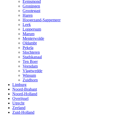
Eemsmond
Groningen
Grootegast
Haren
Hoogezand-Sappemeer
Leek
Loppersum
Marum
Menterwolde
Oldambt
Pekela
Slochteren
Stadskanaal
Ten Boer
Veendam
Vlagtwedde
Winsum
Zuidhorn
Limburg
Noord-Brabant
Noord-Holland
Overijssel
Utrecht
Zeeland
Zuid-Holland