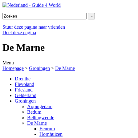
Stuur deze pagina naar vrienden
Deel deze pagina
De Marne
Menu
Homepage
>
Groningen
>
De Marne
Drenthe
Flevoland
Friesland
Gelderland
Groningen
Appingedam
Bedum
Bellingwedde
De Marne
Eenrum
Hornhuizen