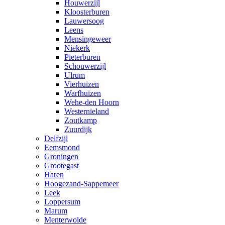
Houwerzijl
Kloosterburen
Lauwersoog
Leens
Mensingeweer
Niekerk
Pieterburen
Schouwerzijl
Ulrum
Vierhuizen
Warfhuizen
Wehe-den Hoorn
Westernieland
Zoutkamp
Zuurdijk
Delfzijl
Eemsmond
Groningen
Grootegast
Haren
Hoogezand-Sappemeer
Leek
Loppersum
Marum
Menterwolde