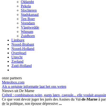
Oldambt
Pekela
Slochteren
Stadskanaal
Ten Boer
Veendam
Vlagtwedde
Winsum
Zuidhorn
Limburg
Noord-Brabant
Noord-Holland
Overijssel
Utrecht
Zeeland
Zuid-Holland
onze partners
Meteobox.com
Als u onjuiste informatie laat het ons weten
Nieuws uit De Marne
Créteil : combinaison noire, gants latex, cagoule... elle voulait assassi
Ce que vont devoir juger les jurés des Assises du Val-
de-Marne
à par
de la politique, son épouse dépressive
...