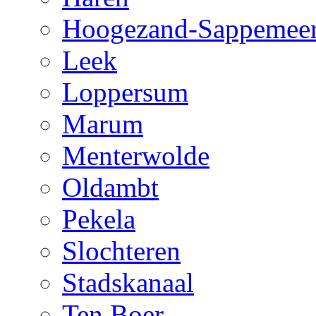
Hoogezand-Sappemee
Leek
Loppersum
Marum
Menterwolde
Oldambt
Pekela
Slochteren
Stadskanaal
Ten Boer