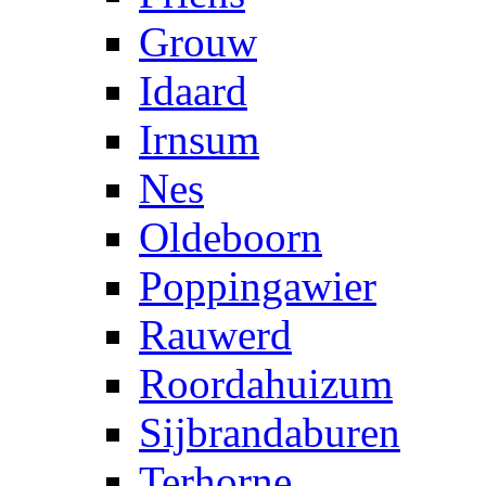
Grouw
Idaard
Irnsum
Nes
Oldeboorn
Poppingawier
Rauwerd
Roordahuizum
Sijbrandaburen
Terhorne