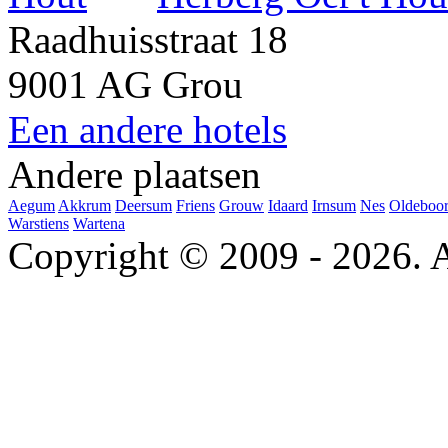
Raadhuisstraat 18
9001 AG Grou
Een andere hotels
Andere plaatsen
Aegum
Akkrum
Deersum
Friens
Grouw
Idaard
Irnsum
Nes
Oldeboo
Warstiens
Wartena
Copyright © 2009 - 2026. A