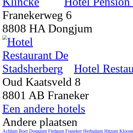
Hotel Pension
Franekerweg 6
8808 HA Dongjum
Hotel Resta
Oud Kaatsveld 8
8801 AB Franeker
Een andere hotels
Andere plaatsen
Achlum
Boer
Dongjum
Firdgum
Franeker
Herbaijum
Hitzum
Kloost