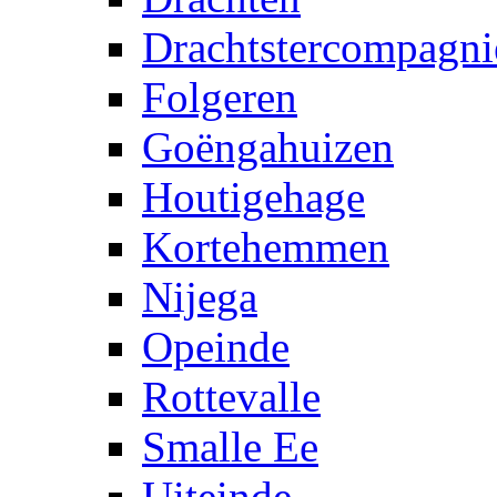
Drachtstercompagni
Folgeren
Goëngahuizen
Houtigehage
Kortehemmen
Nijega
Opeinde
Rottevalle
Smalle Ee
Uiteinde